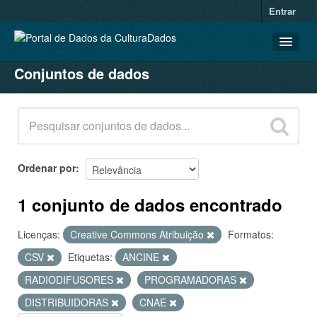
Entrar
Conjuntos de dados
CONJUNTOS DE DADOS
ORGANIZAÇÕES
GRUPOS
SOBRE
Ordenar por
1 conjunto de dados encontrado
Licenças:
Creative Commons Atribuição
Formatos:
CSV
Etiquetas:
ANCINE
RADIODIFUSORES
PROGRAMADORAS
DISTRIBUIDORAS
CNAE