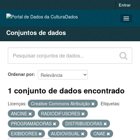
Entrar
Conjuntos de dados
CONJUNTOS DE DADOS
ORGANIZAÇÕES
GRUPOS
SOBRE
Ordenar por
1 conjunto de dados encontrado
Licenças:
Creative Commons Atribuição
Etiquetas:
ANCINE
RADIODIFUSORES
PROGRAMADORAS
DISTRIBUIDORAS
EXIBIDORES
AUDIOVISUAL
CNAE