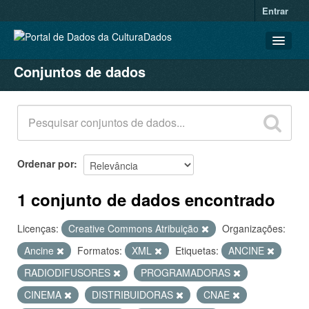
Entrar
Conjuntos de dados
CONJUNTOS DE DADOS
ORGANIZAÇÕES
GRUPOS
SOBRE
Ordenar por
1 conjunto de dados encontrado
Licenças:
Creative Commons Atribuição
Organizações:
Ancine
Formatos:
XML
Etiquetas:
ANCINE
RADIODIFUSORES
PROGRAMADORAS
CINEMA
DISTRIBUIDORAS
CNAE