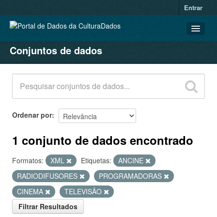
Entrar
Conjuntos de dados
CONJUNTOS DE DADOS
ORGANIZAÇÕES
GRUPOS
SOBRE
Ordenar por
1 conjunto de dados encontrado
Formatos:
XML
Etiquetas:
ANCINE
RADIODIFUSORES
PROGRAMADORAS
CINEMA
TELEVISÃO
Filtrar Resultados