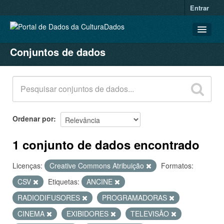
Entrar
Conjuntos de dados
CONJUNTOS DE DADOS
ORGANIZAÇÕES
GRUPOS
SOBRE
Ordenar por
1 conjunto de dados encontrado
Licenças:
Creative Commons Atribuição
Formatos:
CSV
Etiquetas:
ANCINE
RADIODIFUSORES
PROGRAMADORAS
CINEMA
EXIBIDORES
TELEVISÃO