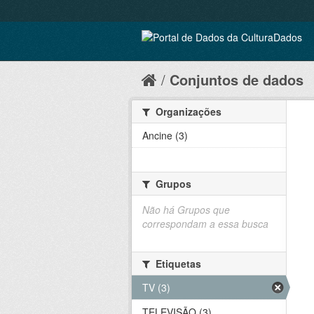
Conjuntos de dados
Organizações
Ancine (3)
Grupos
Não há Grupos que
correspondam a essa busca
Etiquetas
TV (3)
TELEVISÃO (3)