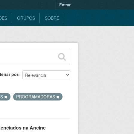
Entrar
ÕES
GRUPOS
SOBRE
denar por
ES
PROGRAMADORAS
denciados na Ancine