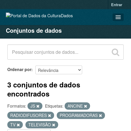
Entrar
Conjuntos de dados
CONJUNTOS DE DADOS
ORGANIZAÇÕES
GRUPOS
SOBRE
Ordenar por
3 conjuntos de dados
encontrados
Formatos:
JS
Etiquetas:
ANCINE
RADIODIFUSORES
PROGRAMADORAS
TV
TELEVISÃO