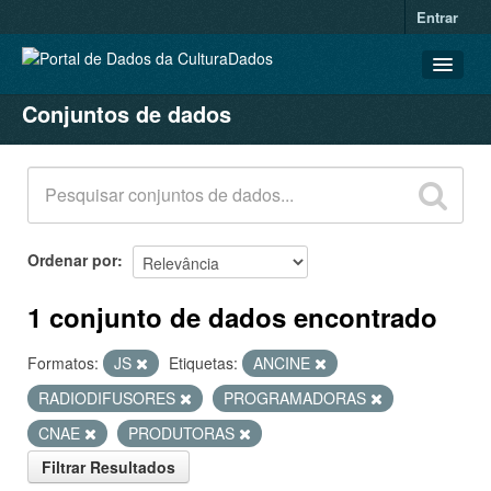
Entrar
Conjuntos de dados
CONJUNTOS DE DADOS
ORGANIZAÇÕES
GRUPOS
SOBRE
Ordenar por
1 conjunto de dados encontrado
Formatos:
JS
Etiquetas:
ANCINE
RADIODIFUSORES
PROGRAMADORAS
CNAE
PRODUTORAS
Filtrar Resultados