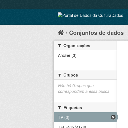
Conjuntos de dados
Organizações
Ancine (3)
Grupos
Não há Grupos que
correspondam a essa busca
Etiquetas
TV (3)
TELEVISÃO (3)