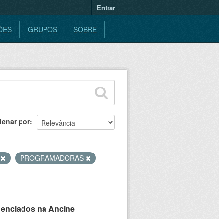
Entrar
ÕES
GRUPOS
SOBRE
denar por
S
PROGRAMADORAS
denciados na Ancine