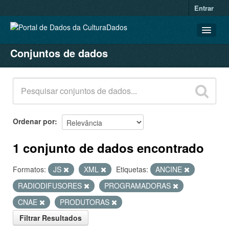
Entrar
Conjuntos de dados
CONJUNTOS DE DADOS
ORGANIZAÇÕES
GRUPOS
SOBRE
Ordenar por
1 conjunto de dados encontrado
Formatos:
JS
XML
Etiquetas:
ANCINE
RADIODIFUSORES
PROGRAMADORAS
CNAE
PRODUTORAS
Filtrar Resultados