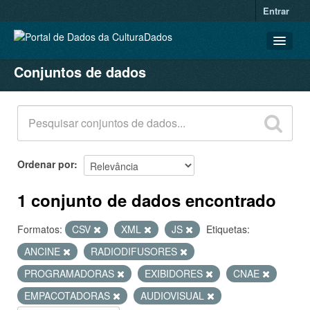
Entrar
Conjuntos de dados
CONJUNTOS DE DADOS
ORGANIZAÇÕES
GRUPOS
SOBRE
Ordenar por
1 conjunto de dados encontrado
Formatos:
CSV
XML
JS
Etiquetas:
ANCINE
RADIODIFUSORES
PROGRAMADORAS
EXIBIDORES
CNAE
EMPACOTADORAS
AUDIOVISUAL