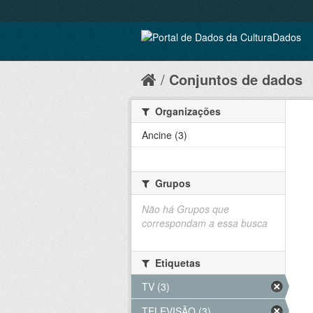
Conjuntos de dados
Organizações
Ancine (3)
Grupos
Não há Grupos que
correspondam a essa busca
Etiquetas
TV (3)
TELEVISÃO (3)