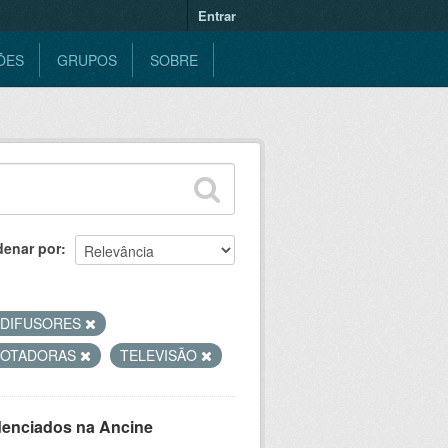
Entrar
ÕES
GRUPOS
SOBRE
denar por
ODIFUSORES
COTADORAS
TELEVISÃO
denciados na Ancine