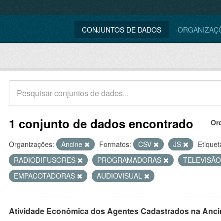
CONJUNTOS DE DADOS
ORGANIZAÇ
1 conjunto de dados encontrado
Or
Organizações:
Ancine
Formatos:
CSV
JS
Etiquet
RADIODIFUSORES
PROGRAMADORAS
TELEVISÃ
EMPACOTADORAS
AUDIOVISUAL
Atividade Econômica dos Agentes Cadastrados na Anci