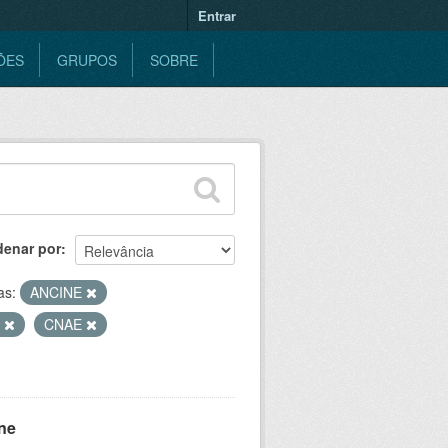
Entrar
ÕES
GRUPOS
SOBRE
denar por
as:
ANCINE
O
CNAE
ne