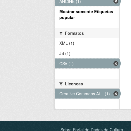
ANCINE (1)
Mostrar somente Etiquetas
popular
Formatos
XML (1)
JS (1)
CSV (1)
Licenças
Creative Commons At... (1)
Sobre Portal de Dados da Cultura