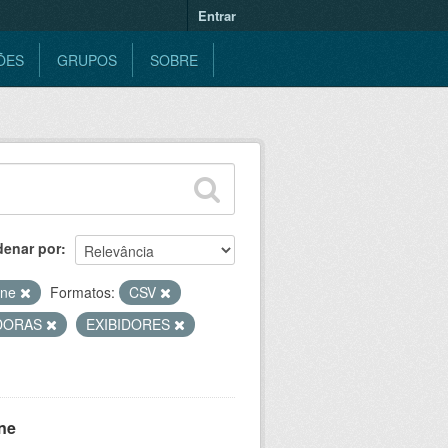
Entrar
ÕES
GRUPOS
SOBRE
denar por
ine
Formatos:
CSV
DORAS
EXIBIDORES
ne