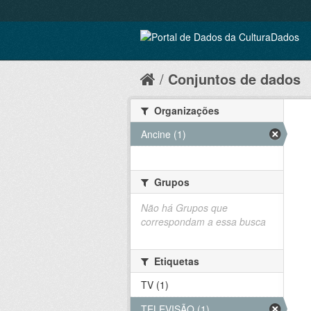
Conjuntos de dados
Organizações
Ancine (1)
Grupos
Não há Grupos que
correspondam a essa busca
Etiquetas
TV (1)
TELEVISÃO (1)