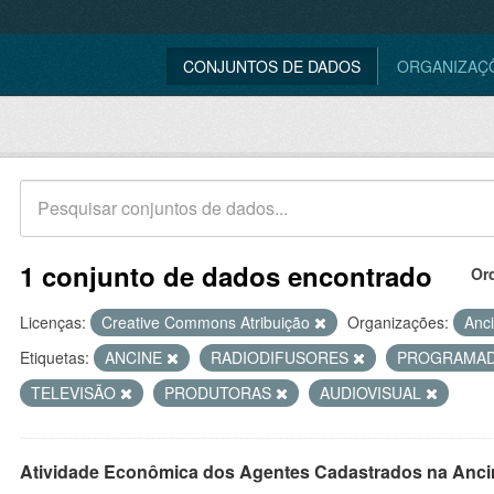
CONJUNTOS DE DADOS
ORGANIZAÇ
1 conjunto de dados encontrado
Or
Licenças:
Creative Commons Atribuição
Organizações:
Anc
Etiquetas:
ANCINE
RADIODIFUSORES
PROGRAMA
TELEVISÃO
PRODUTORAS
AUDIOVISUAL
Atividade Econômica dos Agentes Cadastrados na Anci