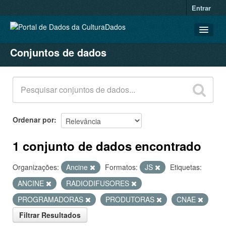
Entrar
Conjuntos de dados
CONJUNTOS DE DADOS
ORGANIZAÇÕES
GRUPOS
SOBRE
Ordenar por
1 conjunto de dados encontrado
Organizações:
Ancine
Formatos:
JS
Etiquetas:
ANCINE
RADIODIFUSORES
PROGRAMADORAS
PRODUTORAS
CNAE
Filtrar Resultados