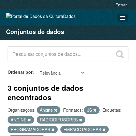
Entrar
Conjuntos de dados
CONJUNTOS DE DADOS
ORGANIZAÇÕES
GRUPOS
SOBRE
Ordenar por
3 conjuntos de dados
encontrados
Organizações:
Ancine
Formatos:
JS
Etiquetas:
ANCINE
RADIODIFUSORES
PROGRAMADORAS
EMPACOTADORAS