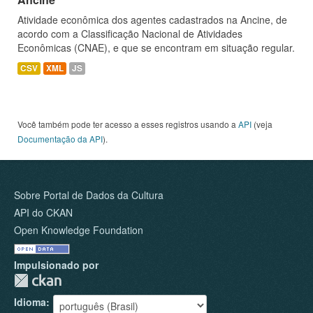
Atividade econômica dos agentes cadastrados na Ancine, de
acordo com a Classificação Nacional de Atividades
Econômicas (CNAE), e que se encontram em situação regular.
CSV
XML
JS
Você também pode ter acesso a esses registros usando a
API
(veja
Documentação da API
).
Sobre Portal de Dados da Cultura
API do CKAN
Open Knowledge Foundation
Impulsionado por
Idioma