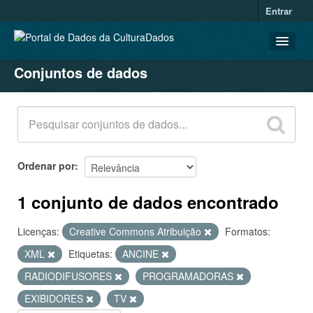
Entrar
Conjuntos de dados
CONJUNTOS DE DADOS
ORGANIZAÇÕES
GRUPOS
SOBRE
Ordenar por
1 conjunto de dados encontrado
Licenças:
Creative Commons Atribuição
Formatos:
XML
Etiquetas:
ANCINE
RADIODIFUSORES
PROGRAMADORAS
EXIBIDORES
TV