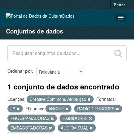
Entrar
Conjuntos de dados
CONJUNTOS DE DADOS
ORGANIZAÇÕES
GRUPOS
SOBRE
Ordenar por
1 conjunto de dados encontrado
Licenças:
Creative Commons Atribuição
Formatos:
JS
Etiquetas:
ANCINE
RADIODIFUSORES
PROGRAMADORAS
EXIBIDORES
EMPACOTADORAS
AUDIOVISUAL