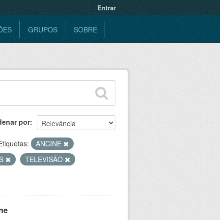
Entrar
ÕES
GRUPOS
SOBRE
denar por
Etiquetas:
ANCINE
ES
TELEVISÃO
ne