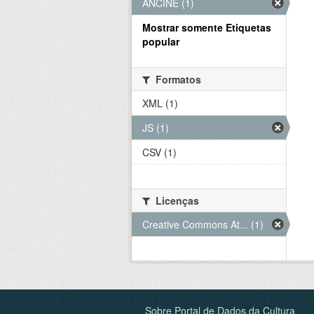
ANCINE (1)
Mostrar somente Etiquetas
popular
Formatos
XML (1)
JS (1)
CSV (1)
Licenças
Creative Commons At... (1)
Sobre Portal de Dados da Cultura