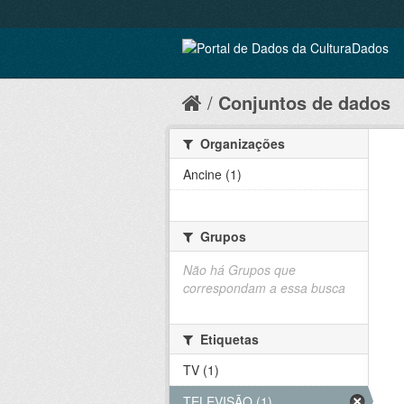
Conjuntos de dados
Organizações
Ancine (1)
Grupos
Não há Grupos que
correspondam a essa busca
Etiquetas
TV (1)
TELEVISÃO (1)