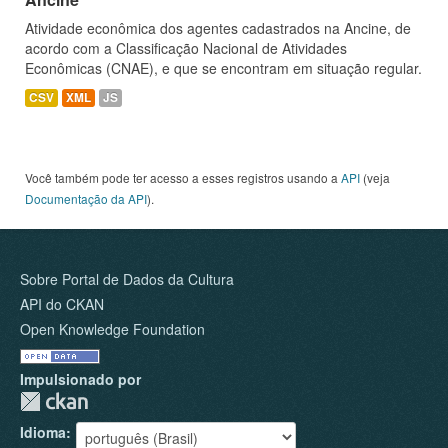
Atividade econômica dos agentes cadastrados na Ancine, de
acordo com a Classificação Nacional de Atividades
Econômicas (CNAE), e que se encontram em situação regular.
CSV
XML
JS
Você também pode ter acesso a esses registros usando a
API
(veja
Documentação da API
).
Sobre Portal de Dados da Cultura
API do CKAN
Open Knowledge Foundation
Impulsionado por
Idioma