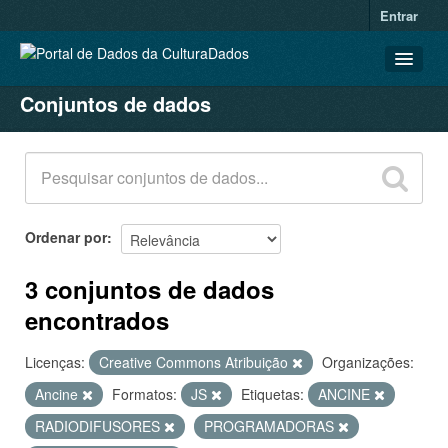
Entrar
Conjuntos de dados
CONJUNTOS DE DADOS
ORGANIZAÇÕES
GRUPOS
SOBRE
Ordenar por
3 conjuntos de dados
encontrados
Licenças:
Creative Commons Atribuição
Organizações:
Ancine
Formatos:
JS
Etiquetas:
ANCINE
RADIODIFUSORES
PROGRAMADORAS