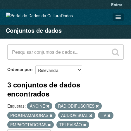
Entrar
Conjuntos de dados
CONJUNTOS DE DADOS
ORGANIZAÇÕES
GRUPOS
SOBRE
Ordenar por
3 conjuntos de dados
encontrados
Etiquetas:
ANCINE
RADIODIFUSORES
PROGRAMADORAS
AUDIOVISUAL
TV
EMPACOTADORAS
TELEVISÃO