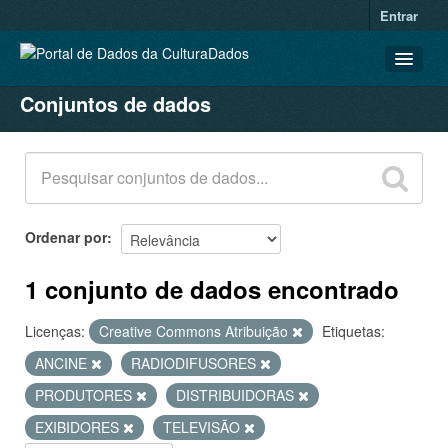
Entrar
Conjuntos de dados
CONJUNTOS DE DADOS
ORGANIZAÇÕES
GRUPOS
SOBRE
Ordenar por
1 conjunto de dados encontrado
Licenças:
Creative Commons Atribuição
Etiquetas:
ANCINE
RADIODIFUSORES
PRODUTORES
DISTRIBUIDORAS
EXIBIDORES
TELEVISÃO