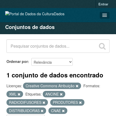
Entrar
Conjuntos de dados
CONJUNTOS DE DADOS
ORGANIZAÇÕES
GRUPOS
SOBRE
Ordenar por
1 conjunto de dados encontrado
Licenças:
Creative Commons Atribuição
Formatos:
XML
Etiquetas:
ANCINE
RADIODIFUSORES
PRODUTORES
DISTRIBUIDORAS
CNAE