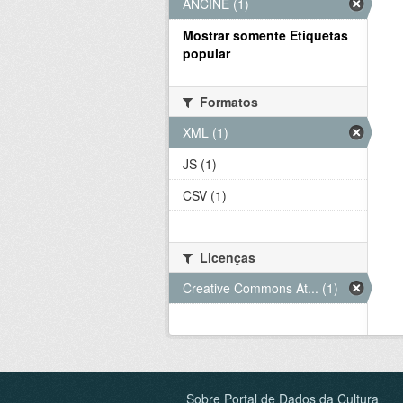
ANCINE (1)
Mostrar somente Etiquetas
popular
Formatos
XML (1)
JS (1)
CSV (1)
Licenças
Creative Commons At... (1)
Sobre Portal de Dados da Cultura