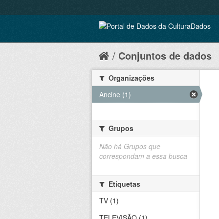
Conjuntos de dados
Organizações
Ancine (1)
Grupos
Não há Grupos que
correspondam a essa busca
Etiquetas
TV (1)
TELEVISÃO (1)