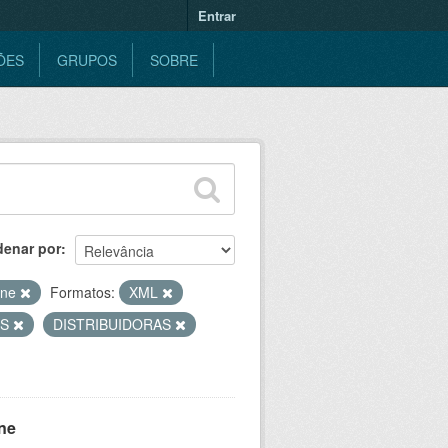
Entrar
ÕES
GRUPOS
SOBRE
denar por
ine
Formatos:
XML
ES
DISTRIBUIDORAS
ne