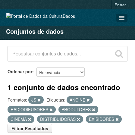
Entrar
Conjuntos de dados
CONJUNTOS DE DADOS
ORGANIZAÇÕES
GRUPOS
SOBRE
Ordenar por
1 conjunto de dados encontrado
Formatos:
JS
Etiquetas:
ANCINE
RADIODIFUSORES
PRODUTORES
CINEMA
DISTRIBUIDORAS
EXIBIDORES
Filtrar Resultados