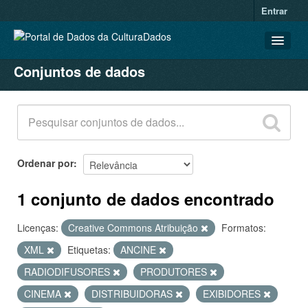
Entrar
Conjuntos de dados
CONJUNTOS DE DADOS
ORGANIZAÇÕES
GRUPOS
SOBRE
Ordenar por
1 conjunto de dados encontrado
Licenças:
Creative Commons Atribuição
Formatos:
XML
Etiquetas:
ANCINE
RADIODIFUSORES
PRODUTORES
CINEMA
DISTRIBUIDORAS
EXIBIDORES