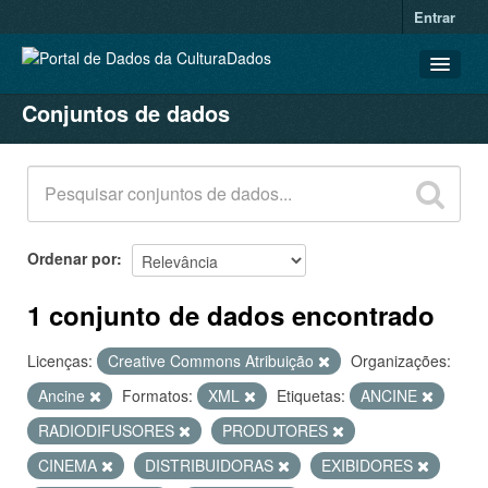
Entrar
Conjuntos de dados
CONJUNTOS DE DADOS
ORGANIZAÇÕES
GRUPOS
SOBRE
Ordenar por
1 conjunto de dados encontrado
Licenças:
Creative Commons Atribuição
Organizações:
Ancine
Formatos:
XML
Etiquetas:
ANCINE
RADIODIFUSORES
PRODUTORES
CINEMA
DISTRIBUIDORAS
EXIBIDORES