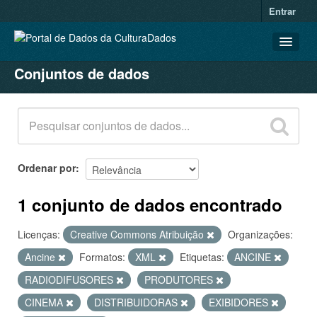
Entrar
Conjuntos de dados
CONJUNTOS DE DADOS
ORGANIZAÇÕES
GRUPOS
SOBRE
Ordenar por
1 conjunto de dados encontrado
Licenças:
Creative Commons Atribuição
Organizações:
Ancine
Formatos:
XML
Etiquetas:
ANCINE
RADIODIFUSORES
PRODUTORES
CINEMA
DISTRIBUIDORAS
EXIBIDORES