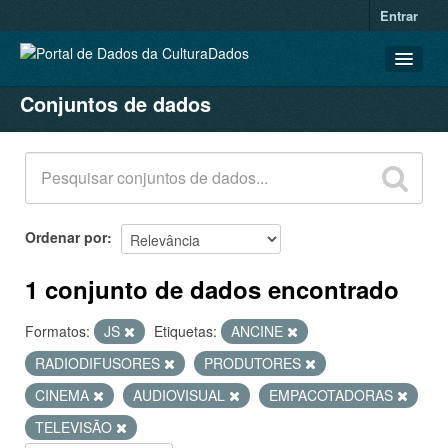
Entrar
Conjuntos de dados
CONJUNTOS DE DADOS
ORGANIZAÇÕES
GRUPOS
SOBRE
Ordenar por
1 conjunto de dados encontrado
Formatos:
JS
Etiquetas:
ANCINE
RADIODIFUSORES
PRODUTORES
CINEMA
AUDIOVISUAL
EMPACOTADORAS
TELEVISÃO