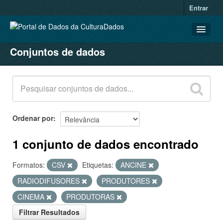
Entrar
Conjuntos de dados
CONJUNTOS DE DADOS
ORGANIZAÇÕES
GRUPOS
SOBRE
Ordenar por
1 conjunto de dados encontrado
Formatos:
CSV
Etiquetas:
ANCINE
RADIODIFUSORES
PRODUTORES
CINEMA
PRODUTORAS
Filtrar Resultados