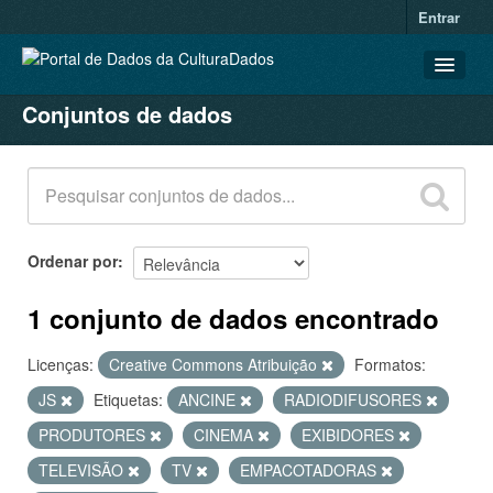
Entrar
Conjuntos de dados
CONJUNTOS DE DADOS
ORGANIZAÇÕES
GRUPOS
SOBRE
Ordenar por
1 conjunto de dados encontrado
Licenças:
Creative Commons Atribuição
Formatos:
JS
Etiquetas:
ANCINE
RADIODIFUSORES
PRODUTORES
CINEMA
EXIBIDORES
TELEVISÃO
TV
EMPACOTADORAS