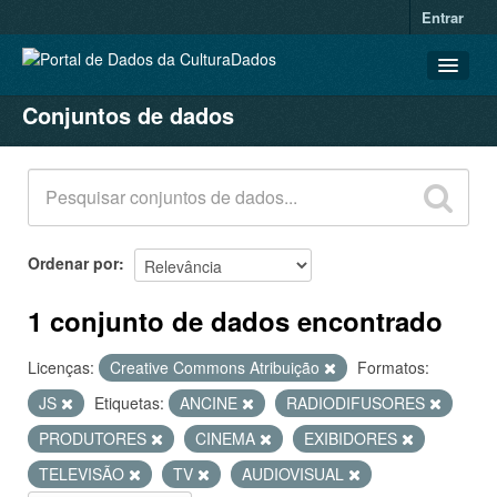
Entrar
Conjuntos de dados
CONJUNTOS DE DADOS
ORGANIZAÇÕES
GRUPOS
SOBRE
Ordenar por
1 conjunto de dados encontrado
Licenças:
Creative Commons Atribuição
Formatos:
JS
Etiquetas:
ANCINE
RADIODIFUSORES
PRODUTORES
CINEMA
EXIBIDORES
TELEVISÃO
TV
AUDIOVISUAL