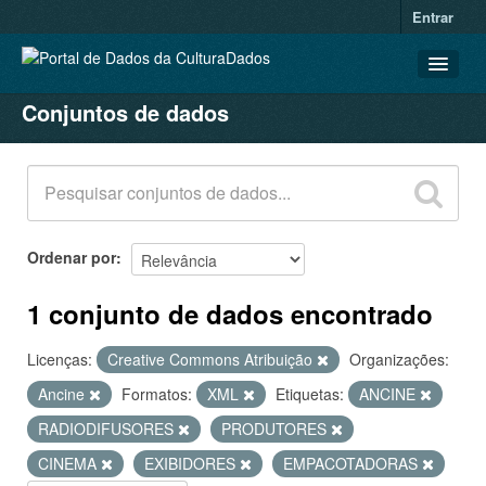
Entrar
Conjuntos de dados
CONJUNTOS DE DADOS
ORGANIZAÇÕES
GRUPOS
SOBRE
Ordenar por
1 conjunto de dados encontrado
Licenças:
Creative Commons Atribuição
Organizações:
Ancine
Formatos:
XML
Etiquetas:
ANCINE
RADIODIFUSORES
PRODUTORES
CINEMA
EXIBIDORES
EMPACOTADORAS