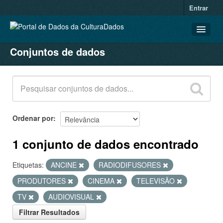
Entrar
Conjuntos de dados
CONJUNTOS DE DADOS
ORGANIZAÇÕES
GRUPOS
SOBRE
Ordenar por
1 conjunto de dados encontrado
Etiquetas:
ANCINE
RADIODIFUSORES
PRODUTORES
CINEMA
TELEVISÃO
TV
AUDIOVISUAL
Filtrar Resultados