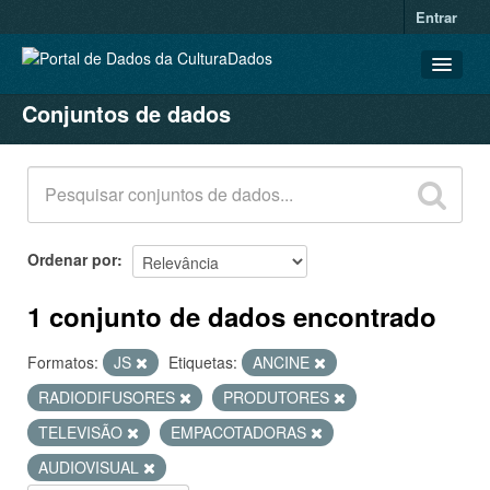
Entrar
Conjuntos de dados
CONJUNTOS DE DADOS
ORGANIZAÇÕES
GRUPOS
SOBRE
Ordenar por
1 conjunto de dados encontrado
Formatos:
JS
Etiquetas:
ANCINE
RADIODIFUSORES
PRODUTORES
TELEVISÃO
EMPACOTADORAS
AUDIOVISUAL