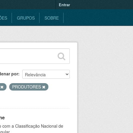
Entrar
ÕES
GRUPOS
SOBRE
denar por
S
PRODUTORES
ne
 com a Classificação Nacional de
gular.