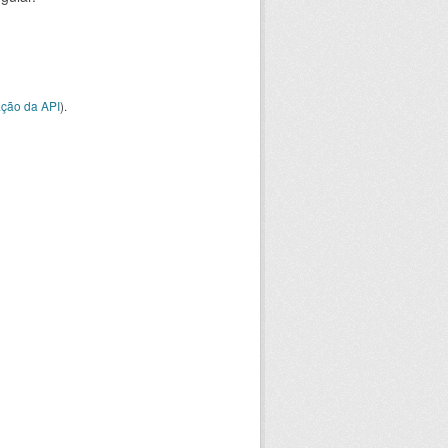
ção da API
).