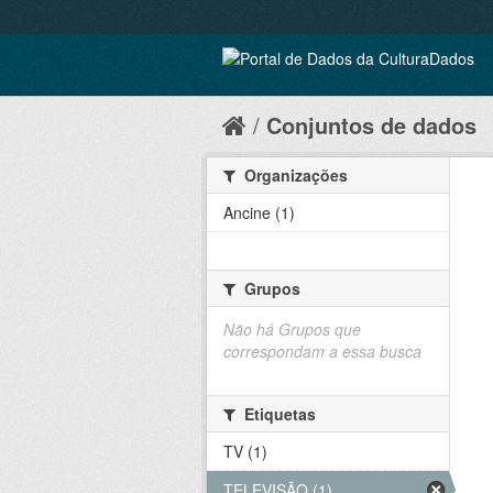
Conjuntos de dados
Organizações
Ancine (1)
Grupos
Não há Grupos que
correspondam a essa busca
Etiquetas
TV (1)
TELEVISÃO (1)