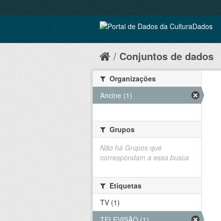
Conjuntos de dados
Organizações
Ancine (1)
Grupos
Não há Grupos que
correspondam a essa busca
Etiquetas
TV (1)
TELEVISÃO (1)