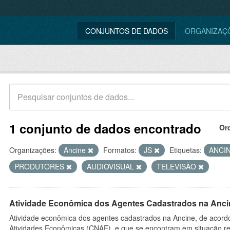
CONJUNTOS DE DADOS
ORGANIZAÇ
1 conjunto de dados encontrado
Or
Organizações:
Ancine
Formatos:
JS
Etiquetas:
ANCI
PRODUTORES
AUDIOVISUAL
TELEVISÃO
Atividade Econômica dos Agentes Cadastrados na Anci
Atividade econômica dos agentes cadastrados na Ancine, de acordo
Atividades Econômicas (CNAE), e que se encontram em situação re