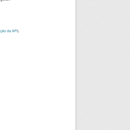
ção da API
).