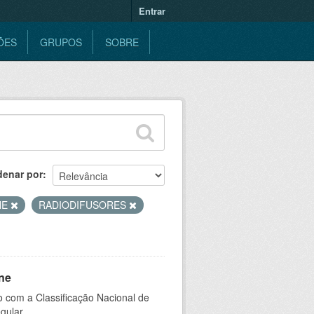
Entrar
ÕES
GRUPOS
SOBRE
denar por
NE
RADIODIFUSORES
ne
 com a Classificação Nacional de
gular.