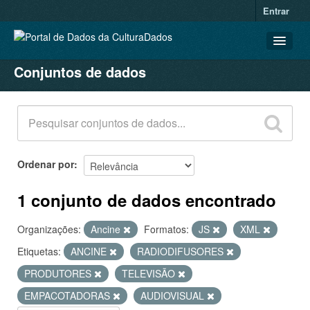
Entrar
Conjuntos de dados
CONJUNTOS DE DADOS
ORGANIZAÇÕES
GRUPOS
SOBRE
Ordenar por
1 conjunto de dados encontrado
Organizações:
Ancine
Formatos:
JS
XML
Etiquetas:
ANCINE
RADIODIFUSORES
PRODUTORES
TELEVISÃO
EMPACOTADORAS
AUDIOVISUAL