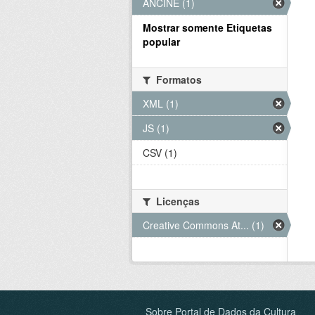
ANCINE (1)
Mostrar somente Etiquetas
popular
Formatos
XML (1)
JS (1)
CSV (1)
Licenças
Creative Commons At... (1)
Sobre Portal de Dados da Cultura