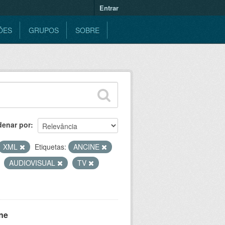
Entrar
ÕES
GRUPOS
SOBRE
denar por
XML
Etiquetas:
ANCINE
AUDIOVISUAL
TV
ne