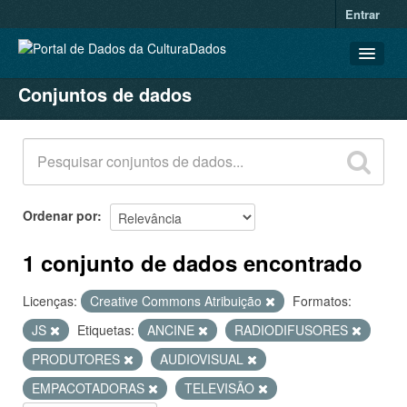
Entrar
Conjuntos de dados
CONJUNTOS DE DADOS
ORGANIZAÇÕES
GRUPOS
SOBRE
Ordenar por
1 conjunto de dados encontrado
Licenças:
Creative Commons Atribuição
Formatos:
JS
Etiquetas:
ANCINE
RADIODIFUSORES
PRODUTORES
AUDIOVISUAL
EMPACOTADORAS
TELEVISÃO