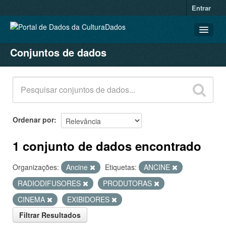
Entrar
Conjuntos de dados
CONJUNTOS DE DADOS
ORGANIZAÇÕES
GRUPOS
SOBRE
Ordenar por
1 conjunto de dados encontrado
Organizações:
Ancine
Etiquetas:
ANCINE
RADIODIFUSORES
PRODUTORAS
CINEMA
EXIBIDORES
Filtrar Resultados