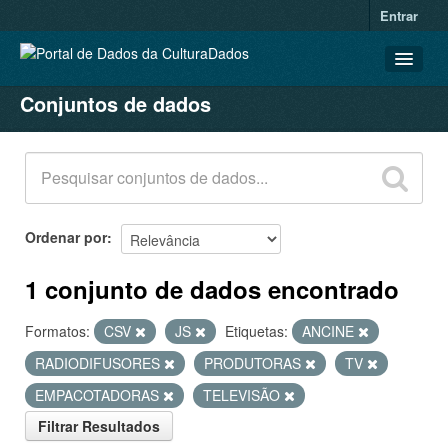
Entrar
Conjuntos de dados
CONJUNTOS DE DADOS
ORGANIZAÇÕES
GRUPOS
SOBRE
Ordenar por
1 conjunto de dados encontrado
Formatos:
CSV
JS
Etiquetas:
ANCINE
RADIODIFUSORES
PRODUTORAS
TV
EMPACOTADORAS
TELEVISÃO
Filtrar Resultados