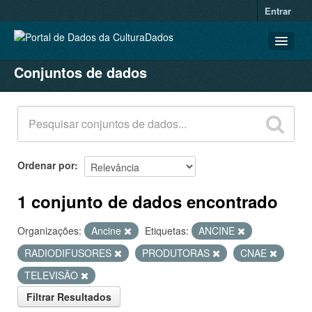
Entrar
Conjuntos de dados
CONJUNTOS DE DADOS
ORGANIZAÇÕES
GRUPOS
SOBRE
Ordenar por
1 conjunto de dados encontrado
Organizações:
Ancine
Etiquetas:
ANCINE
RADIODIFUSORES
PRODUTORAS
CNAE
TELEVISÃO
Filtrar Resultados