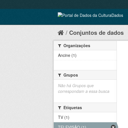
Conjuntos de dados
Organizações
Ancine (1)
Grupos
Não há Grupos que
correspondam a essa busca
Etiquetas
TV (1)
TELEVISÃO (1)