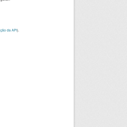
ção da API
).