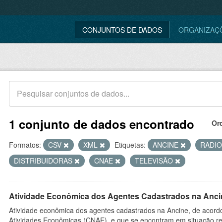
CONJUNTOS DE DADOS
ORGANIZAÇ
1 conjunto de dados encontrado
Or
Formatos:
CSV
XML
Etiquetas:
ANCINE
RADI
DISTRIBUIDORAS
CNAE
TELEVISÃO
Atividade Econômica dos Agentes Cadastrados na Anci
Atividade econômica dos agentes cadastrados na Ancine, de acordo
Atividades Econômicas (CNAE), e que se encontram em situação re