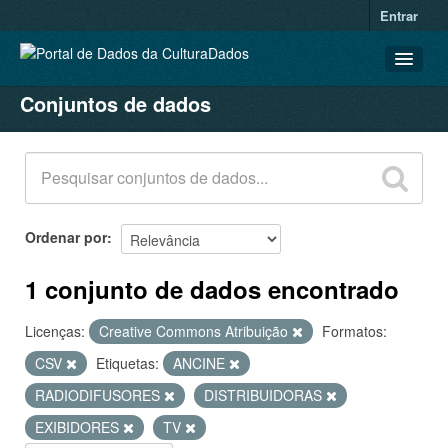
Entrar
Conjuntos de dados
CONJUNTOS DE DADOS
ORGANIZAÇÕES
GRUPOS
SOBRE
Ordenar por
1 conjunto de dados encontrado
Licenças:
Creative Commons Atribuição
Formatos:
CSV
Etiquetas:
ANCINE
RADIODIFUSORES
DISTRIBUIDORAS
EXIBIDORES
TV