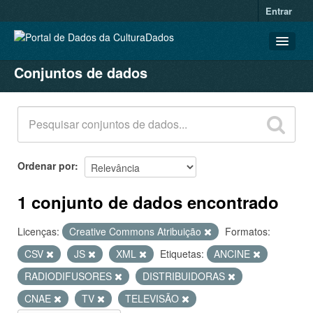
Entrar
Conjuntos de dados
CONJUNTOS DE DADOS
ORGANIZAÇÕES
GRUPOS
SOBRE
Ordenar por
1 conjunto de dados encontrado
Licenças:
Creative Commons Atribuição
Formatos:
CSV
JS
XML
Etiquetas:
ANCINE
RADIODIFUSORES
DISTRIBUIDORAS
CNAE
TV
TELEVISÃO