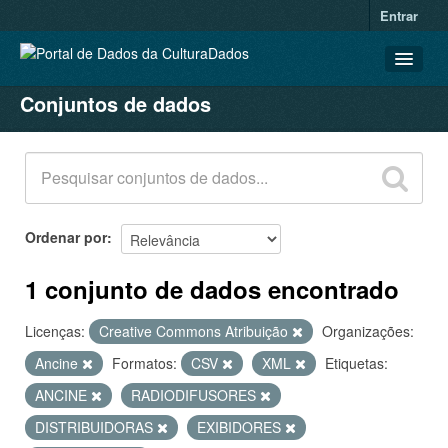
Entrar
Conjuntos de dados
CONJUNTOS DE DADOS
ORGANIZAÇÕES
GRUPOS
SOBRE
Ordenar por
1 conjunto de dados encontrado
Licenças:
Creative Commons Atribuição
Organizações:
Ancine
Formatos:
CSV
XML
Etiquetas:
ANCINE
RADIODIFUSORES
DISTRIBUIDORAS
EXIBIDORES