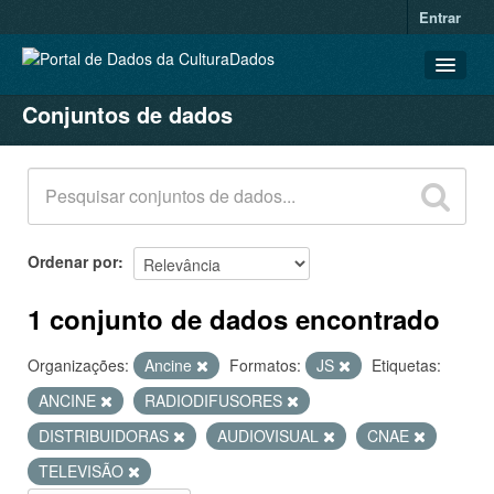
Entrar
Conjuntos de dados
CONJUNTOS DE DADOS
ORGANIZAÇÕES
GRUPOS
SOBRE
Ordenar por
1 conjunto de dados encontrado
Organizações:
Ancine
Formatos:
JS
Etiquetas:
ANCINE
RADIODIFUSORES
DISTRIBUIDORAS
AUDIOVISUAL
CNAE
TELEVISÃO