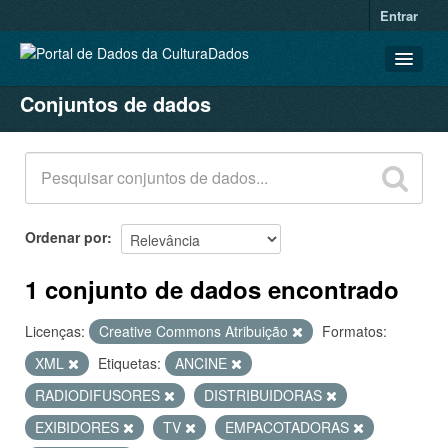
Entrar
Conjuntos de dados
CONJUNTOS DE DADOS
ORGANIZAÇÕES
GRUPOS
SOBRE
Ordenar por
1 conjunto de dados encontrado
Licenças:
Creative Commons Atribuição
Formatos:
XML
Etiquetas:
ANCINE
RADIODIFUSORES
DISTRIBUIDORAS
EXIBIDORES
TV
EMPACOTADORAS