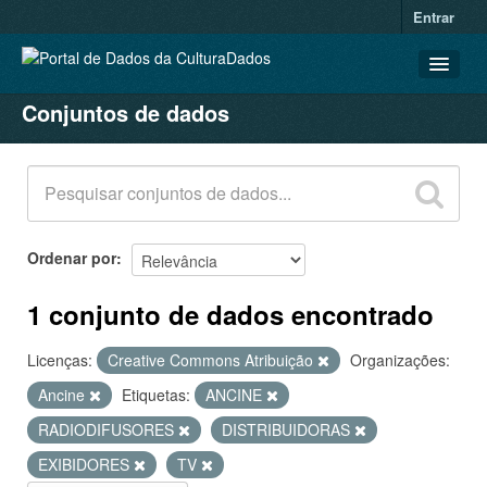
Entrar
Conjuntos de dados
CONJUNTOS DE DADOS
ORGANIZAÇÕES
GRUPOS
SOBRE
Ordenar por
1 conjunto de dados encontrado
Licenças:
Creative Commons Atribuição
Organizações:
Ancine
Etiquetas:
ANCINE
RADIODIFUSORES
DISTRIBUIDORAS
EXIBIDORES
TV